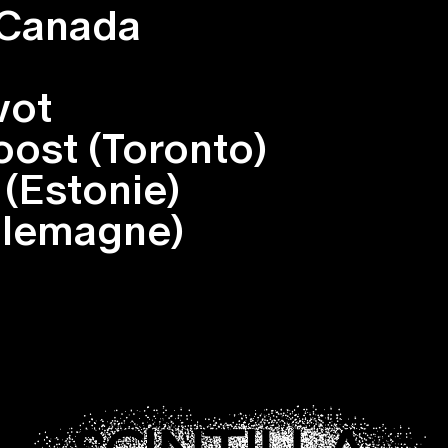
 Canada
vot
ost (Toronto)
 (Estonie)
llemagne)