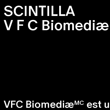
SCINTILLA
V F C Biomediæ
VFC Biomediæ
est u
MC