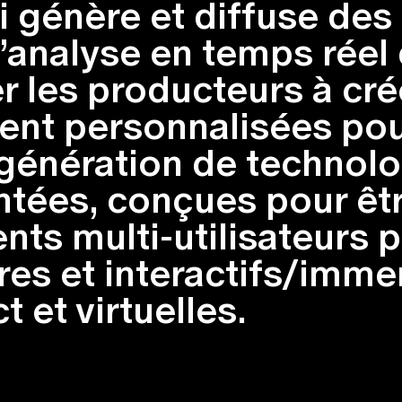
i génère et diffuse des
’analyse en temps réel 
er les producteurs à cr
ent personnalisées pour 
e génération de technol
ntées, conçues pour êt
ts multi-utilisateurs 
res et interactifs/immer
 et virtuelles.